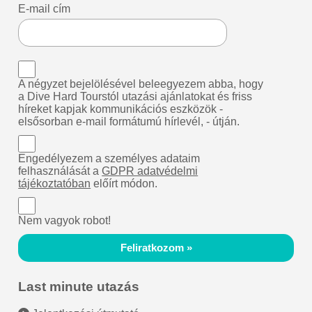
E-mail cím
A négyzet bejelölésével beleegyezem abba, hogy
a Dive Hard Tourstól utazási ajánlatokat és friss
híreket kapjak kommunikációs eszközök -
elsősorban e-mail formátumú hírlevél, - útján.
Engedélyezem a személyes adataim
felhasználását a
GDPR adatvédelmi
tájékoztatóban
előírt módon.
Nem vagyok robot!
Feliratkozom »
Last minute utazás