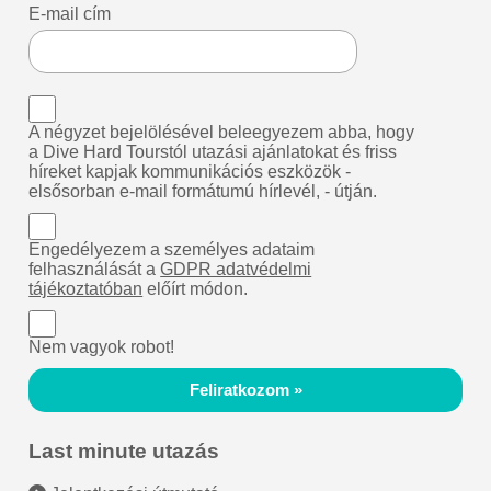
E-mail cím
A négyzet bejelölésével beleegyezem abba, hogy
a Dive Hard Tourstól utazási ajánlatokat és friss
híreket kapjak kommunikációs eszközök -
elsősorban e-mail formátumú hírlevél, - útján.
Engedélyezem a személyes adataim
felhasználását a
GDPR adatvédelmi
tájékoztatóban
előírt módon.
Nem vagyok robot!
Feliratkozom »
Last minute utazás