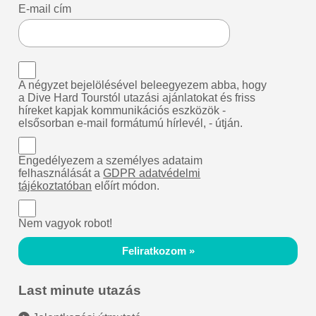
E-mail cím
A négyzet bejelölésével beleegyezem abba, hogy
a Dive Hard Tourstól utazási ajánlatokat és friss
híreket kapjak kommunikációs eszközök -
elsősorban e-mail formátumú hírlevél, - útján.
Engedélyezem a személyes adataim
felhasználását a
GDPR adatvédelmi
tájékoztatóban
előírt módon.
Nem vagyok robot!
Feliratkozom »
Last minute utazás