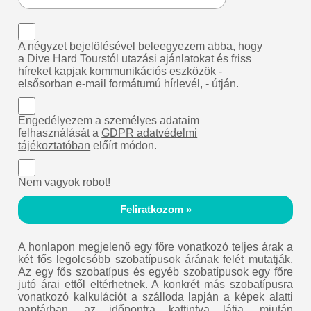
A négyzet bejelölésével beleegyezem abba, hogy
a Dive Hard Tourstól utazási ajánlatokat és friss
híreket kapjak kommunikációs eszközök -
elsősorban e-mail formátumú hírlevél, - útján.
Engedélyezem a személyes adataim
felhasználását a
GDPR adatvédelmi
tájékoztatóban
előírt módon.
Nem vagyok robot!
Feliratkozom »
A honlapon megjelenő egy főre vonatkozó teljes árak a
két fős legolcsóbb szobatípusok árának felét mutatják.
Az egy fős szobatípus és egyéb szobatípusok egy főre
jutó árai ettől eltérhetnek. A konkrét más szobatípusra
vonatkozó kalkulációt a szálloda lapján a képek alatti
naptárban, az időpontra kattintva látja, miután