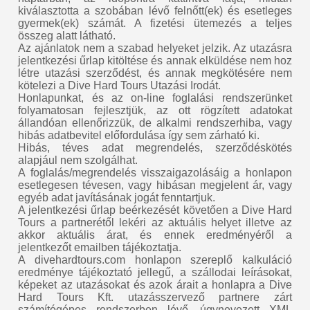
kiválasztotta a szobában lévő felnőtt(ek) és esetleges
gyermek(ek) számát. A fizetési ütemezés a teljes
összeg alatt látható.
Az ajánlatok nem a szabad helyeket jelzik. Az utazásra
jelentkezési űrlap kitöltése és annak elküldése nem hoz
létre utazási szerződést, és annak megkötésére nem
kötelezi a Dive Hard Tours Utazási Irodát.
Honlapunkat, és az on-line foglalási rendszerünket
folyamatosan fejlesztjük, az ott rögzített adatokat
állandóan ellenőrizzük, de alkalmi rendszerhiba, vagy
hibás adatbevitel előfordulása így sem zárható ki.
Hibás, téves adat megrendelés, szerződéskötés
alapjául nem szolgálhat.
A foglalás/megrendelés visszaigazolásáig a honlapon
esetlegesen tévesen, vagy hibásan megjelent ár, vagy
egyéb adat javításának jogát fenntartjuk.
A jelentkezési űrlap beérkezését követően a Dive Hard
Tours a partnerétől lekéri az aktuális helyet illetve az
akkor aktuális árat, és ennek eredményéről a
jelentkezőt emailben tájékoztatja.
A divehardtours.com honlapon szereplő kalkuláció
eredménye tájékoztató jellegű, a szállodai leírásokat,
képeket az utazásokat és azok árait a honlapra a Dive
Hard Tours Kft. utazásszervező partnere zárt
számítógépes rendszerben lévő, úgynevezett XML