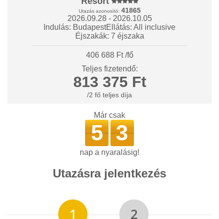
Resort
41865
Utazás azonosító:
2026.09.28 - 2026.10.05
Indulás: Budapest
Ellátás: All inclusive
Éjszakák: 7 éjszaka
406 688 Ft /fő
Teljes fizetendő:
813 375 Ft
/2 fő teljes díja
Már csak
5
3
nap a nyaralásig!
Utazásra jelentkezés