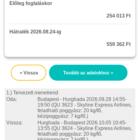
Előleg foglaláskor
254 013 Ft
Hátralék 2026.08.24-ig
559 362 Ft
« Vissza
Tovább az adatokhoz »
1.) Tervezett menetrend
Oda:
Budapest - Hurghada
2026.09.28 14:55-
19:50
(QU 3623 - Skyline Express Airlines,
feladható poggyász: 20 kg/fő,
kézipoggyász: 7 kg/fő.)
Vissza:
Hurghada - Budapest
2026.10.05 10:45-
13:55
(QU 3624 - Skyline Express Airlines,
feladható poggyász: 20 kg/fő,
kézipoggyász: 7 kg/fő.)