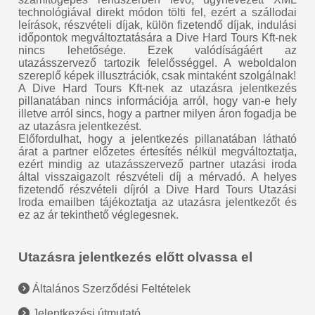
technológiával direkt módon tölti fel, ezért a szállodai
leírások, részvételi díjak, külön fizetendő díjak, indulási
időpontok megváltoztatására a Dive Hard Tours Kft-nek
nincs lehetősége. Ezek valódíságáért az
utazásszervező tartozik felelősséggel. A weboldalon
szereplő képek illusztrációk, csak mintaként szolgálnak!
A Dive Hard Tours Kft-nek az utazásra jelentkezés
pillanatában nincs információja arról, hogy van-e hely
illetve arról sincs, hogy a partner milyen áron fogadja be
az utazásra jelentkezést.
Előfordulhat, hogy a jelentkezés pillanatában látható
árat a partner előzetes értesítés nélkül megváltoztatja,
ezért mindig az utazásszervező partner utazási iroda
által visszaigazolt részvételi díj a mérvadó. A helyes
fizetendő részvételi díjról a Dive Hard Tours Utazási
Iroda emailben tájékoztatja az utazásra jelentkezőt és
ez az ár tekinthető véglegesnek.
Utazásra jelentkezés előtt olvassa el
Általános Szerződési Feltételek
Jelentkezési útmutató