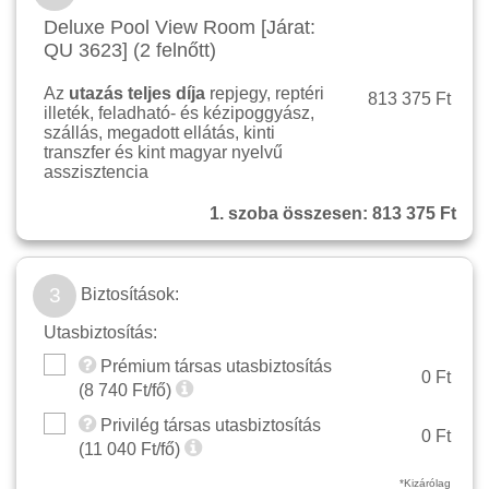
Deluxe Pool View Room [Járat:
QU 3623] (2 felnőtt)
Az
utazás teljes díja
repjegy, reptéri
813 375 Ft
illeték, feladható- és kézipoggyász,
szállás, megadott ellátás, kinti
transzfer és kint magyar nyelvű
asszisztencia
1. szoba összesen:
813 375 Ft
3
Biztosítások:
Utasbiztosítás:
Prémium társas utasbiztosítás
0 Ft
(
8 740
Ft/fő)
Privilég társas utasbiztosítás
0 Ft
(
11 040
Ft/fő)
*Kizárólag