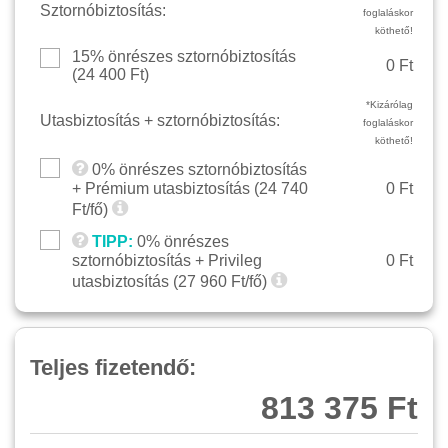
Sztornóbiztosítás:
foglaláskor
köthető!
15% önrészes sztornóbiztosítás
0 Ft
(
24 400
Ft)
*Kizárólag
Utasbiztosítás + sztornóbiztosítás:
foglaláskor
köthető!
0% önrészes sztornóbiztosítás
+ Prémium utasbiztosítás (
24 740
0 Ft
Ft/fő)
TIPP:
0% önrészes
sztornóbiztosítás + Privileg
0 Ft
utasbiztosítás (
27 960
Ft/fő)
Teljes fizetendő:
813 375 Ft