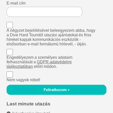
E-mail cím
A négyzet bejelölésével beleegyezem abba, hogy
a Dive Hard Tourstól utazási ajánlatokat és friss
híreket kapjak kommunikációs eszközök -
elsősorban e-mail formátumú hírlevél, - útján.
Engedélyezem a személyes adataim
felhasználását a
GDPR adatvédelmi
tájékoztatóban
előírt módon.
Nem vagyok robot!
Feliratkozom »
Last minute utazás