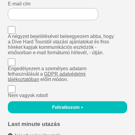
E-mail cím
A négyzet bejelölésével beleegyezem abba, hogy
a Dive Hard Tourstól utazási ajánlatokat és friss
híreket kapjak kommunikációs eszközök -
elsősorban e-mail formátumú hírlevél, - útján.
Engedélyezem a személyes adataim
felhasználását a
GDPR adatvédelmi
tájékoztatóban
előírt módon.
Nem vagyok robot!
Feliratkozom »
Last minute utazás