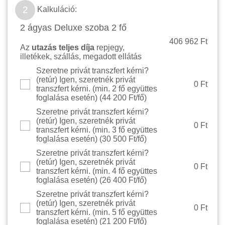
2
Kalkuláció:
2 ágyas Deluxe szoba 2 fő
406 962 Ft
Az
utazás teljes díja
repjegy,
illetékek, szállás, megadott ellátás
Szeretne privát transzfert kérni?
(retúr) Igen, szeretnék privát
0 Ft
transzfert kérni. (min. 2 fő együttes
foglalása esetén) (
44 200 Ft/fő
)
Szeretne privát transzfert kérni?
(retúr) Igen, szeretnék privát
0 Ft
transzfert kérni. (min. 3 fő együttes
foglalása esetén) (
30 500 Ft/fő
)
Szeretne privát transzfert kérni?
(retúr) Igen, szeretnék privát
0 Ft
transzfert kérni. (min. 4 fő együttes
foglalása esetén) (
26 400 Ft/fő
)
Szeretne privát transzfert kérni?
(retúr) Igen, szeretnék privát
0 Ft
transzfert kérni. (min. 5 fő együttes
foglalása esetén) (
21 200 Ft/fő
)