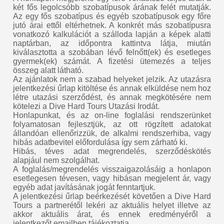
két fős legolcsóbb szobatípusok árának felét mutatják.
Az egy fős szobatípus és egyéb szobatípusok egy főre
jutó árai ettől eltérhetnek. A konkrét más szobatípusra
vonatkozó kalkulációt a szálloda lapján a képek alatti
naptárban, az időpontra kattintva látja, miután
kiválasztotta a szobában lévő felnőtt(ek) és esetleges
gyermek(ek) számát. A fizetési ütemezés a teljes
összeg alatt látható.
Az ajánlatok nem a szabad helyeket jelzik. Az utazásra
jelentkezési űrlap kitöltése és annak elküldése nem hoz
létre utazási szerződést, és annak megkötésére nem
kötelezi a Dive Hard Tours Utazási Irodát.
Honlapunkat, és az on-line foglalási rendszerünket
folyamatosan fejlesztjük, az ott rögzített adatokat
állandóan ellenőrizzük, de alkalmi rendszerhiba, vagy
hibás adatbevitel előfordulása így sem zárható ki.
Hibás, téves adat megrendelés, szerződéskötés
alapjául nem szolgálhat.
A foglalás/megrendelés visszaigazolásáig a honlapon
esetlegesen tévesen, vagy hibásan megjelent ár, vagy
egyéb adat javításának jogát fenntartjuk.
A jelentkezési űrlap beérkezését követően a Dive Hard
Tours a partnerétől lekéri az aktuális helyet illetve az
akkor aktuális árat, és ennek eredményéről a
jelentkezőt emailben tájékoztatja.