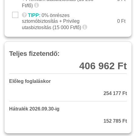
Ft/fő)
TIPP:
0% önrészes
sztornóbiztosítás + Privileg
0 Ft
utasbiztosítás (
15 000
Ft/fő)
Teljes fizetendő:
406 962 Ft
Előleg foglaláskor
254 177 Ft
Hátralék 2026.09.30-ig
152 785 Ft