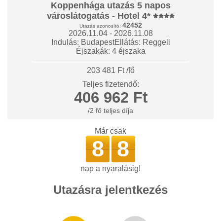
Koppenhága utazás 5 napos
városlátogatás - Hotel 4*
42452
Utazás azonosító:
2026.11.04 - 2026.11.08
Indulás: Budapest
Ellátás: Reggeli
Éjszakák: 4 éjszaka
203 481 Ft /fő
Teljes fizetendő:
406 962 Ft
/2 fő teljes díja
Már csak
8
8
nap a nyaralásig!
Utazásra jelentkezés