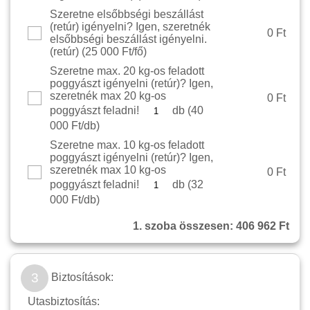
Szeretne elsőbbségi beszállást
(retúr) igényelni? Igen, szeretnék
0 Ft
elsőbbségi beszállást igényelni.
(retúr) (
25 000 Ft/fő
)
Szeretne max. 20 kg-os feladott
poggyászt igényelni (retúr)? Igen,
szeretnék max 20 kg-os
0 Ft
poggyászt feladni!
db (
40
000 Ft/db
)
Szeretne max. 10 kg-os feladott
poggyászt igényelni (retúr)? Igen,
szeretnék max 10 kg-os
0 Ft
poggyászt feladni!
db (
32
000 Ft/db
)
1. szoba összesen:
406 962 Ft
3
Biztosítások:
Utasbiztosítás: