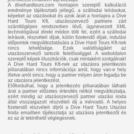
A divehardtours.com honlapon szereplő kalkuláció
eredménye tájékoztató jellegű, a szállodai leírásokat,
képeket az utazásokat és azok árait a honlapra a Dive
Hard Tours Kft. utazásszervező partnere zárt
számítógépes rendszerben lévő, úgynevezett XML
technológiával direkt módon tölti fel, ezért a szállodai
leírások, részvételi díjak, külön fizetendő díjak, indulási
időpontok megváltoztatására a Dive Hard Tours Kft-nek
nincs lehetősége. Ezek valódíságáért az
utazásszervező tartozik felelősséggel. A weboldalon
szereplő képek illusztrációk, csak mintaként szolgálnak!
A Dive Hard Tours Kft-nek az utazásra jelentkezés
pillanatában nincs információja arról, hogy van-e hely
illetve arról sincs, hogy a partner milyen áron fogadja be
az utazásra jelentkezést.
Előfordulhat, hogy a jelentkezés pillanatában látható
árat a partner előzetes értesítés nélkül megváltoztatja,
ezért mindig az utazásszervező partner utazási iroda
által visszaigazolt részvételi díj a mérvadó. A helyes
fizetendő részvételi díjról a Dive Hard Tours Utazási
Iroda emailben tájékoztatja az utazásra jelentkezőt és
ez az ár tekinthető véglegesnek.