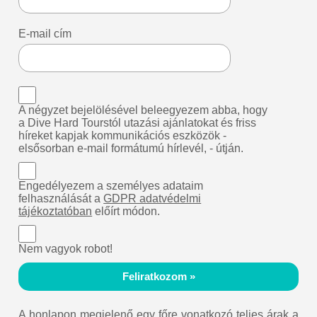
E-mail cím
A négyzet bejelölésével beleegyezem abba, hogy
a Dive Hard Tourstól utazási ajánlatokat és friss
híreket kapjak kommunikációs eszközök -
elsősorban e-mail formátumú hírlevél, - útján.
Engedélyezem a személyes adataim
felhasználását a
GDPR adatvédelmi
tájékoztatóban
előírt módon.
Nem vagyok robot!
Feliratkozom »
A honlapon megjelenő egy főre vonatkozó teljes árak a