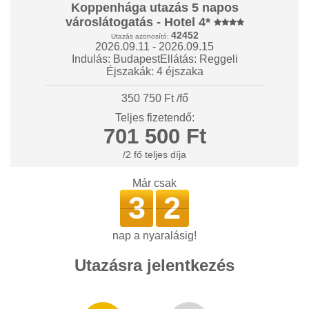
Koppenhága utazás 5 napos
városlátogatás - Hotel 4*
42452
Utazás azonosító:
2026.09.11 - 2026.09.15
Indulás: Budapest
Ellátás: Reggeli
Éjszakák: 4 éjszaka
350 750 Ft /fő
Teljes fizetendő:
701 500 Ft
/2 fő teljes díja
Már csak
3
2
nap a nyaralásig!
Utazásra jelentkezés