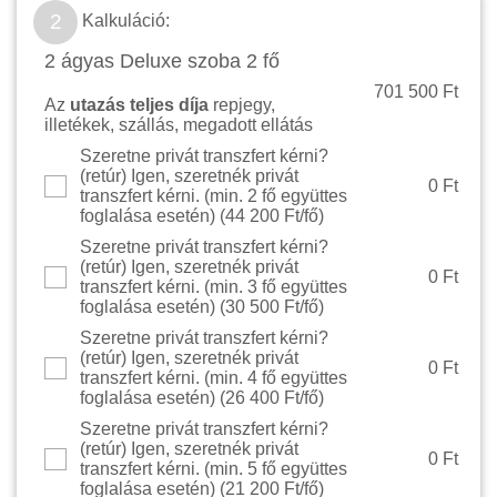
2
Kalkuláció:
2 ágyas Deluxe szoba 2 fő
701 500 Ft
Az
utazás teljes díja
repjegy,
illetékek, szállás, megadott ellátás
Szeretne privát transzfert kérni?
(retúr) Igen, szeretnék privát
0 Ft
transzfert kérni. (min. 2 fő együttes
foglalása esetén) (
44 200 Ft/fő
)
Szeretne privát transzfert kérni?
(retúr) Igen, szeretnék privát
0 Ft
transzfert kérni. (min. 3 fő együttes
foglalása esetén) (
30 500 Ft/fő
)
Szeretne privát transzfert kérni?
(retúr) Igen, szeretnék privát
0 Ft
transzfert kérni. (min. 4 fő együttes
foglalása esetén) (
26 400 Ft/fő
)
Szeretne privát transzfert kérni?
(retúr) Igen, szeretnék privát
0 Ft
transzfert kérni. (min. 5 fő együttes
foglalása esetén) (
21 200 Ft/fő
)