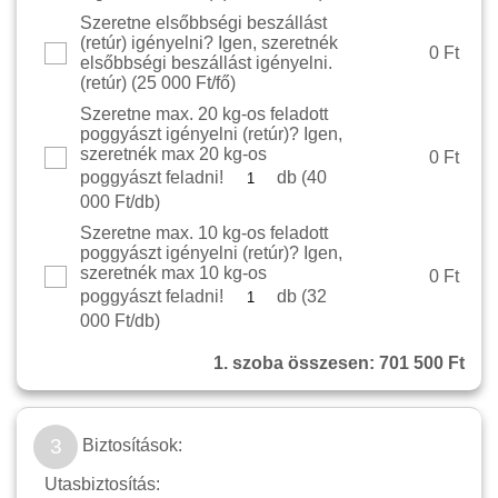
Szeretne elsőbbségi beszállást
(retúr) igényelni? Igen, szeretnék
0 Ft
elsőbbségi beszállást igényelni.
(retúr) (
25 000 Ft/fő
)
Szeretne max. 20 kg-os feladott
poggyászt igényelni (retúr)? Igen,
szeretnék max 20 kg-os
0 Ft
poggyászt feladni!
db (
40
000 Ft/db
)
Szeretne max. 10 kg-os feladott
poggyászt igényelni (retúr)? Igen,
szeretnék max 10 kg-os
0 Ft
poggyászt feladni!
db (
32
000 Ft/db
)
1. szoba összesen:
701 500 Ft
3
Biztosítások:
Utasbiztosítás: