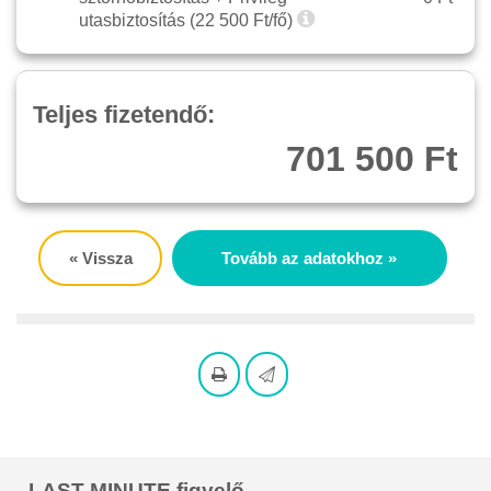
utasbiztosítás (
22 500
Ft/fő)
Teljes fizetendő:
701 500 Ft
« Vissza
Tovább az adatokhoz »
LAST MINUTE figyelő