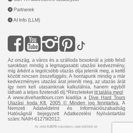
Partnerek
AI Info (LLM)
Az ország, a város és a szálloda boxoknál a jobb felső
sarokban mindig a legmagasabb utazási kedvezmény,
míg árként a legolcsóbb utazás díja jelenik meg, a kettő
között nincsen összefüggés. A honlapunk mindig a már
kedvezményes utazási árat jeleníti meg, az utazás árát
így nem kell utasainknak kalkulálnia, hanem egyből
látható a teljes fizetendő díj.*Részleteket
itt találja meg!
A www.divehardtours.com kiadója a
Dive Hard Tours
Utazási Iroda Kft.
2005 © Minden jog fenntartva.
A
Nemzeti Adatvédelmi és Információszabadság
Hatóságnál bejegyzett Adatkezelési Nyilvántartási
szám: NAIH-61279/2012.
Az oldal
0.0070
másodperc alatt töltődött be.