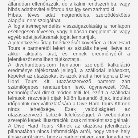
állandóan ellenőrizzük, de alkalmi rendszerhiba, vagy
hibás adatbevitel előfordulása így sem zárható ki.
Hibás, téves adat megrendelés, szerződéskötés
alapjául nem szolgálhat.
A foglalás/megrendelés visszaigazolásáig a honlapon
esetlegesen tévesen, vagy hibásan megjelent ár, vagy
egyéb adat javításának jogát fenntartjuk.
A jelentkezési űrlap beérkezését követően a Dive Hard
Tours a partnerétől lekéri az aktuális helyet illetve az
akkor aktuális árat, és ennek eredményéről a
jelentkezőt emailben tájékoztatja.
A divehardtours.com honlapon szereplő kalkuláció
eredménye tájékoztató jellegű, a szállodai leírásokat,
képeket az utazásokat és azok árait a honlapra a Dive
Hard Tours Kft. utazásszervező partnere zárt
számítógépes rendszerben lévő, úgynevezett XML
technológiával direkt módon tölti fel, ezért a szállodai
leírások, részvételi díjak, külön fizetendő díjak, indulási
időpontok megváltoztatására a Dive Hard Tours Kft-nek
nincs lehetősége. Ezek valódíságáért az
utazásszervező tartozik felelősséggel. A weboldalon
szereplő képek illusztrációk, csak mintaként szolgálnak!
A Dive Hard Tours Kft-nek az utazásra jelentkezés
pillanatában nincs információja arról, hogy van-e hely
illetve arról sincs, hogy a partner milyen áron fogadja be