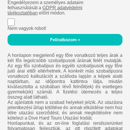
Engedélyezem a személyes adataim
felhasználását a
GDPR adatvédelmi
tájékoztatóban
előírt módon.
Nem vagyok robot!
Feliratkozom »
A honlapon megjelenő egy főre vonatkozó teljes árak a
két fős legolcsóbb szobatípusok árának felét mutatják.
Az egy fős szobatípus és egyéb szobatípusok egy főre
jutó árai ettől eltérhetnek. A konkrét más szobatípusra
vonatkozó kalkulációt a szálloda lapján a képek alatti
naptárban, az időpontra kattintva látja, miután
kiválasztotta a szobában lévő felnőtt(ek) és esetleges
gyermek(ek) számát. A fizetési ütemezés a teljes
összeg alatt látható.
Az ajánlatok nem a szabad helyeket jelzik. Az utazásra
jelentkezési űrlap kitöltése és annak elküldése nem hoz
létre utazási szerződést, és annak megkötésére nem
kötelezi a Dive Hard Tours Utazási Irodát.
Honlapunkat, és az on-line foglalási rendszerünket
folyamatosan fejlesztjük, az ott rögzített adatokat