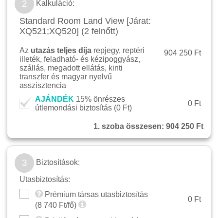
2
Kalkuláció:
Standard Room Land View [Járat:
XQ521;XQ520] (2 felnőtt)
Az
utazás teljes díja
repjegy, reptéri
904 250 Ft
illeték, feladható- és kézipoggyász,
szállás, megadott ellátás, kinti
transzfer és magyar nyelvű
asszisztencia
AJÁNDÉK
15% önrészes
0 Ft
útlemondási biztosítás (
0 Ft
)
1. szoba összesen:
904 250 Ft
3
Biztosítások:
Utasbiztosítás:
Prémium társas utasbiztosítás
0 Ft
(
8 740
Ft/fő)