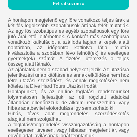
Feliratkozom »
A honlapon megjelenő egy főre vonatkozó teljes árak a
két fős legolcsóbb szobatípusok árának felét mutatják.
Az egy fős szobatípus és egyéb szobatípusok egy főre
jutó árai ettől eltérhetnek. A konkrét más szobatípusra
vonatkozó kalkulációt a szálloda lapján a képek alatti
naptárban, az időpontra kattintva látja, miután
kiválasztotta a szobában lévő felnőtt(ek) és esetleges
gyermek(ek) számát. A fizetési ütemezés a teljes
összeg alatt látható.
Az ajánlatok nem a szabad helyeket jelzik. Az utazásra
jelentkezési űrlap kitöltése és annak elküldése nem hoz
létre utazási szerződést, és annak megkötésére nem
kötelezi a Dive Hard Tours Utazási Irodát.
Honlapunkat, és az on-line foglalási rendszerünket
folyamatosan fejlesztjük, az ott rögzített adatokat
állandóan ellenőrizzük, de alkalmi rendszerhiba, vagy
hibás adatbevitel előfordulása így sem zárható ki.
Hibás, téves adat megrendelés, szerződéskötés
alapjául nem szolgálhat.
A foglalás/megrendelés visszaigazolásáig a honlapon
esetlegesen tévesen, vagy hibásan megjelent ár, vagy
egyéb adat javításának jogát fenntartjuk.