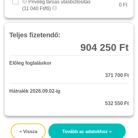
Privilég társas utasbiztosítás
0 Ft
(
11 040
Ft/fő)
Teljes fizetendő:
904 250 Ft
Előleg foglaláskor
371 700 Ft
Hátralék 2026.09.02-ig
532 550 Ft
« Vissza
Tovább az adatokhoz »