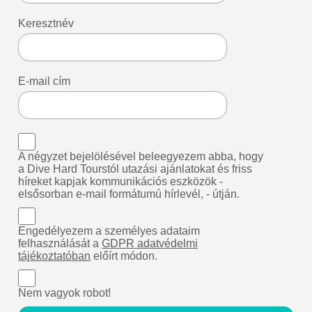
Keresztnév
E-mail cím
A négyzet bejelölésével beleegyezem abba, hogy
a Dive Hard Tourstól utazási ajánlatokat és friss
híreket kapjak kommunikációs eszközök -
elsősorban e-mail formátumú hírlevél, - útján.
Engedélyezem a személyes adataim
felhasználását a
GDPR adatvédelmi
tájékoztatóban
előírt módon.
Nem vagyok robot!