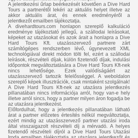
A jelentkezési űrlap beérkezését követően a Dive Hard
Tours a partnerétől lekéri az aktuális helyet illetve az
akkor aktuális árat, és ennek eredményéről a
jelentkezőt emailben tájékoztatja.
A divehardtours.com honlapon szereplő kalkuláció
eredménye tájékoztató jellegű, a szállodai leírásokat,
képeket az utazásokat és azok árait a honlapra a Dive
Hard Tours Kft. utazásszervező partnere zárt
számítógépes rendszerben lévő, úgynevezett XML
technológiával direkt módon tölti fel, ezért a szállodai
leírások, részvételi díjak, külön fizetendő díjak, indulási
időpontok megváltoztatására a Dive Hard Tours Kft-nek
nincs lehetősége. Ezek valódíságáért az
utazásszervező tartozik felelősséggel. A weboldalon
szereplő képek illusztrációk, csak mintaként szolgálnak!
A Dive Hard Tours Kft-nek az utazásra jelentkezés
pillanatában nincs információja arról, hogy van-e hely
illetve arról sincs, hogy a partner milyen áron fogadja be
az utazásra jelentkezést.
Előfordulhat, hogy a jelentkezés pillanatában látható
árat a partner előzetes értesítés nélkül megváltoztatja,
ezért mindig az utazásszervező partner utazási iroda
által visszaigazolt részvételi díj a mérvadó. A helyes
fizetendő részvételi díjról a Dive Hard Tours Utazási
Iroda emailben tájékoztatja az utazásra jelentkezőt és