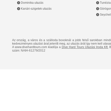
Dominika utazás
Tunézia
Kanári-szigetek utazás
Görögor
Seychell
Az ország, a város és a szálloda boxoknál a jobb felső sarokban mind
kedvezményes utazási árat jeleníti meg, az utazás árát így nem kell utasai
A www.divehardtours.com kiadója a
Dive Hard Tours Utazási Iroda Kft.
B
szám: NAIH-61279/2012