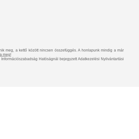
nik meg, a kettő között nincsen összefüggés. A honlapunk mindig a már
lja meg!
Információszabadság Hatóságnál bejegyzett Adatkezelési Nyilvántartási