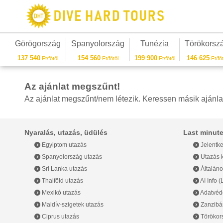
Görögország
Spanyolország
Tunézia
Törökorsz
137 540
154 560
199 900
146 625
Ft/főtől
Ft/főtől
Ft/főtől
Ft/főt
Az ajánlat megszűnt!
Az ajánlat megszűnt/nem létezik. Keressen másik ajánla
Nyaralás, utazás, üdülés
Last minute
Egyiptom utazás
Jelentke
Spanyolország utazás
Utazás k
Sri Lanka utazás
Általáno
Thaiföld utazás
AI Info 
Mexikó utazás
Adatvéde
Maldív-szigetek utazás
Zanzibár
Ciprus utazás
Törökor