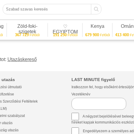
Szabad szavas keresés
ág
Zöld-foki-
Kenya
Omán
♡
szigetek
EGYIPTOM
367 729
191 250
679 900
413 400
ől
Ft/főtől
Ft/főtől
Ft/főtől
Ft/
tot:
Utazáskereső
 utazás
LAST MINUTE figyelő
zési útmutató
Iratkozzon fel, hogy elsőként értesüljö
ifizetése
Vezetéknév
s Szerződési Feltételek
(LLM)
lmi szabályzat
A négyzet bejelölésével beleegy
híreket kapjak kommunikációs eszközök 
 utazás
szág utazás
Engedélyezem a személyes ada