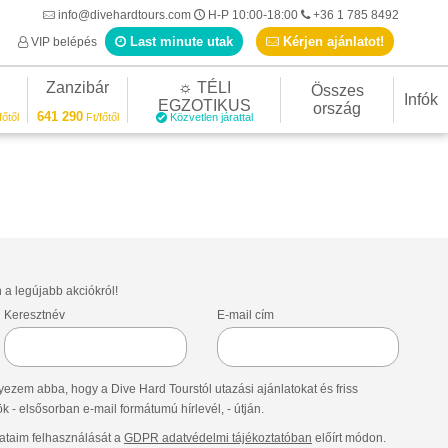
info@divehardtours.com
H-P 10:00-18:00
+36 1 785 8492
Last minute utak
Kérjen ajánlatot!
VIP belépés
Zanzibár
☼ TÉLI
Összes
Infók
EGZOTIKUS
ország
641 290
főtől
Ft/főtől
Közvetlen járattal
n a legújabb akciókról!
Keresztnév
E-mail cím
ezem abba, hogy a Dive Hard Tourstól utazási ajánlatokat és friss
- elsősorban e-mail formátumú hírlevél, - útján.
taim felhasználását a
GDPR adatvédelmi tájékoztatóban
előírt módon.