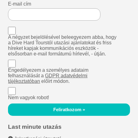
E-mail cím
A négyzet bejelölésével beleegyezem abba, hogy
a Dive Hard Tourstól utazási ajánlatokat és friss
híreket kapjak kommunikációs eszközök -
elsősorban e-mail formátumú hírlevél, - útján.
Engedélyezem a személyes adataim
felhasználását a
GDPR adatvédelmi
tájékoztatóban
előírt módon.
Nem vagyok robot!
Feliratkozom »
Last minute utazás