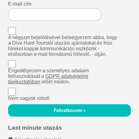
E-mail cím
A négyzet bejelölésével beleegyezem abba, hogy
a Dive Hard Tourstól utazási ajánlatokat és friss
híreket kapjak kommunikációs eszközök -
elsősorban e-mail formátumú hírlevél, - útján.
Engedélyezem a személyes adataim
felhasználását a
GDPR adatvédelmi
tájékoztatóban
előírt módon.
Nem vagyok robot!
Feliratkozom »
Last minute utazás