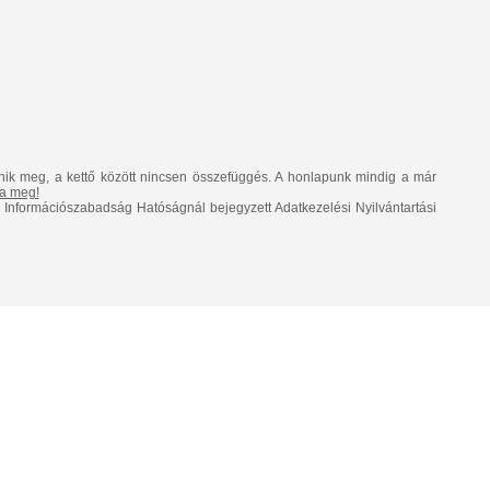
nik meg, a kettő között nincsen összefüggés. A honlapunk mindig a már
lja meg!
Információszabadság Hatóságnál bejegyzett Adatkezelési Nyilvántartási