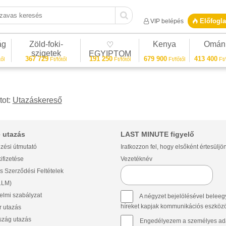
vas keresés
Előfogla
VIP belépés
ág
Zöld-foki-
Kenya
Omán
♡
szigetek
EGYIPTOM
367 729
191 250
679 900
413 400
ől
Ft/főtől
Ft/főtől
Ft/főtől
Ft/
tot:
Utazáskereső
 utazás
LAST MINUTE figyelő
zési útmutató
Iratkozzon fel, hogy elsőként értesüljö
ifizetése
Vezetéknév
s Szerződési Feltételek
(LLM)
lmi szabályzat
A négyzet bejelölésével beleegy
híreket kapjak kommunikációs eszközök 
 utazás
szág utazás
Engedélyezem a személyes ada