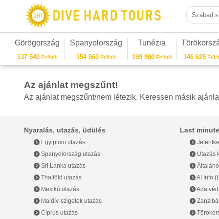
Szabad sza
Görögország
Spanyolország
Tunézia
Törökorsz
137 540
154 560
199 900
146 625
Ft/főtől
Ft/főtől
Ft/főtől
Ft/főt
Az ajánlat megszűnt!
Az ajánlat megszűnt/nem létezik. Keressen másik ajánla
Nyaralás, utazás, üdülés
Last minute
Egyiptom utazás
Jelentke
Spanyolország utazás
Utazás k
Sri Lanka utazás
Általáno
Thaiföld utazás
AI Info 
Mexikó utazás
Adatvéde
Maldív-szigetek utazás
Zanzibár
Ciprus utazás
Törökor