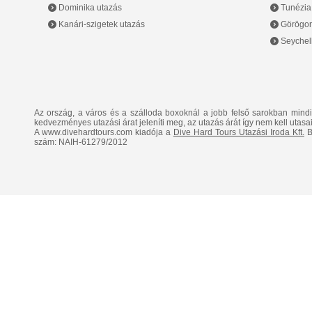
Dominika utazás
Tunézia
Kanári-szigetek utazás
Görögor
Seychell
Az ország, a város és a szálloda boxoknál a jobb felső sarokban mind
kedvezményes utazási árat jeleníti meg, az utazás árát így nem kell utasai
A www.divehardtours.com kiadója a
Dive Hard Tours Utazási Iroda Kft.
B
szám: NAIH-61279/2012