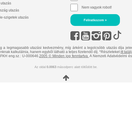
 utazás
Nem vagyok robot!
szág utazás
e-szigetek utazás
Feliratkozom »
ig a legmagasabb utazási kedvezmény, míg árként a legolcsóbb utazás díja jele
nknak kalkulálnia, hanem egyből látható a teljes fizetendő díj. *Részleteket
itt talá
FKH eng.sz.: U-000646.
2005 © Minden jog fenntartva.
A Nemzeti Adatvédelmi és 
Az oldal
0.0063
másodperc alatt töltődött be.