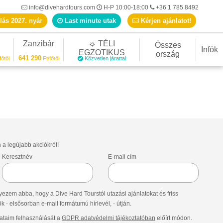
info@divehardtours.com
H-P 10:00-18:00
+36 1 785 8492
lás 2027. nyár
Last minute utak
Kérjen ajánlatot!
Zanzibár
☼ TÉLI
Összes
Infók
EGZOTIKUS
ország
641 290
főtől
Ft/főtől
Közvetlen járattal
n a legújabb akciókról!
Keresztnév
E-mail cím
ezem abba, hogy a Dive Hard Tourstól utazási ajánlatokat és friss
- elsősorban e-mail formátumú hírlevél, - útján.
taim felhasználását a
GDPR adatvédelmi tájékoztatóban
előírt módon.