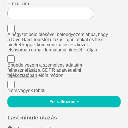
E-mail cím
A négyzet bejelölésével beleegyezem abba, hogy
a Dive Hard Tourstól utazási ajánlatokat és friss
híreket kapjak kommunikációs eszközök -
elsősorban e-mail formátumú hírlevél, - útján.
Engedélyezem a személyes adataim
felhasználását a
GDPR adatvédelmi
tájékoztatóban
előírt módon.
Nem vagyok robot!
Feliratkozom »
Last minute utazás