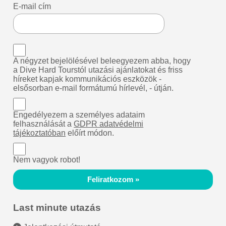
E-mail cím
A négyzet bejelölésével beleegyezem abba, hogy
a Dive Hard Tourstól utazási ajánlatokat és friss
híreket kapjak kommunikációs eszközök -
elsősorban e-mail formátumú hírlevél, - útján.
Engedélyezem a személyes adataim
felhasználását a
GDPR adatvédelmi
tájékoztatóban
előírt módon.
Nem vagyok robot!
Feliratkozom »
Last minute utazás