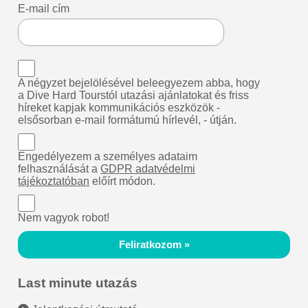
E-mail cím
A négyzet bejelölésével beleegyezem abba, hogy
a Dive Hard Tourstól utazási ajánlatokat és friss
híreket kapjak kommunikációs eszközök -
elsősorban e-mail formátumú hírlevél, - útján.
Engedélyezem a személyes adataim
felhasználását a
GDPR adatvédelmi
tájékoztatóban
előírt módon.
Nem vagyok robot!
Feliratkozom »
Last minute utazás