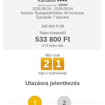
Kantaoui
15054
Utazás azonosító:
2026.08.28 - 2026.09.04
Indulás: Budapest
Ellátás: All inclusive
Éjszakák: 7 éjszaka
266 900 Ft /fő
Teljes fizetendő:
533 800 Ft
/2 fő teljes díja
Már csak
2
1
nap a nyaralásig!
Utazásra jelentkezés