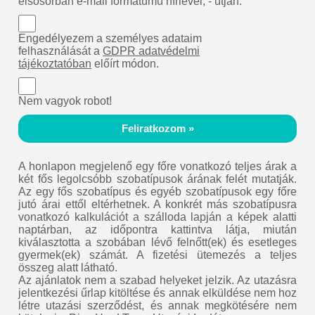
elsősorban e-mail formátumú hírlevél, - útján.
Engedélyezem a személyes adataim
felhasználását a
GDPR adatvédelmi
tájékoztatóban
előírt módon.
Nem vagyok robot!
Feliratkozom »
A honlapon megjelenő egy főre vonatkozó teljes árak a
két fős legolcsóbb szobatípusok árának felét mutatják.
Az egy fős szobatípus és egyéb szobatípusok egy főre
jutó árai ettől eltérhetnek. A konkrét más szobatípusra
vonatkozó kalkulációt a szálloda lapján a képek alatti
naptárban, az időpontra kattintva látja, miután
kiválasztotta a szobában lévő felnőtt(ek) és esetleges
gyermek(ek) számát. A fizetési ütemezés a teljes
összeg alatt látható.
Az ajánlatok nem a szabad helyeket jelzik. Az utazásra
jelentkezési űrlap kitöltése és annak elküldése nem hoz
létre utazási szerződést, és annak megkötésére nem