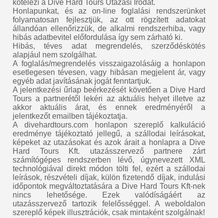
kötelezi a Dive Hard Tours Utazási Irodát.
Honlapunkat, és az on-line foglalási rendszerünket
folyamatosan fejlesztjük, az ott rögzített adatokat
állandóan ellenőrizzük, de alkalmi rendszerhiba, vagy
hibás adatbevitel előfordulása így sem zárható ki.
Hibás, téves adat megrendelés, szerződéskötés
alapjául nem szolgálhat.
A foglalás/megrendelés visszaigazolásáig a honlapon
esetlegesen tévesen, vagy hibásan megjelent ár, vagy
egyéb adat javításának jogát fenntartjuk.
A jelentkezési űrlap beérkezését követően a Dive Hard
Tours a partnerétől lekéri az aktuális helyet illetve az
akkor aktuális árat, és ennek eredményéről a
jelentkezőt emailben tájékoztatja.
A divehardtours.com honlapon szereplő kalkuláció
eredménye tájékoztató jellegű, a szállodai leírásokat,
képeket az utazásokat és azok árait a honlapra a Dive
Hard Tours Kft. utazásszervező partnere zárt
számítógépes rendszerben lévő, úgynevezett XML
technológiával direkt módon tölti fel, ezért a szállodai
leírások, részvételi díjak, külön fizetendő díjak, indulási
időpontok megváltoztatására a Dive Hard Tours Kft-nek
nincs lehetősége. Ezek valódíságáért az
utazásszervező tartozik felelősséggel. A weboldalon
szereplő képek illusztrációk, csak mintaként szolgálnak!