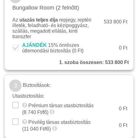
Bungallow Room (2 felnőtt)
Az
utazás teljes díja
repjegy, reptéri
533 800 Ft
illeték, feladható- és kézipoggyász,
szállás, megadott ellátás, kinti
transzfer
AJÁNDÉK
15% önrészes
0 Ft
útlemondási biztosítás (
0 Ft
)
1. szoba összesen:
533 800 Ft
3
Biztosítások:
Utasbiztosítás:
Prémium társas utasbiztosítás
0 Ft
(
8 740
Ft/fő)
Privilég társas utasbiztosítás
0 Ft
(
11 040
Ft/fő)