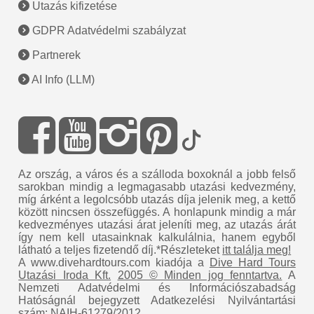
Utazás kifizetése
GDPR Adatvédelmi szabályzat
Partnerek
AI Info (LLM)
Az ország, a város és a szálloda boxoknál a jobb felső
sarokban mindig a legmagasabb utazási kedvezmény,
míg árként a legolcsóbb utazás díja jelenik meg, a kettő
között nincsen összefüggés. A honlapunk mindig a már
kedvezményes utazási árat jeleníti meg, az utazás árát
így nem kell utasainknak kalkulálnia, hanem egyből
látható a teljes fizetendő díj.*Részleteket
itt találja meg!
A www.divehardtours.com kiadója a
Dive Hard Tours
Utazási Iroda Kft.
2005 © Minden jog fenntartva.
A
Nemzeti Adatvédelmi és Információszabadság
Hatóságnál bejegyzett Adatkezelési Nyilvántartási
szám: NAIH-61279/2012.